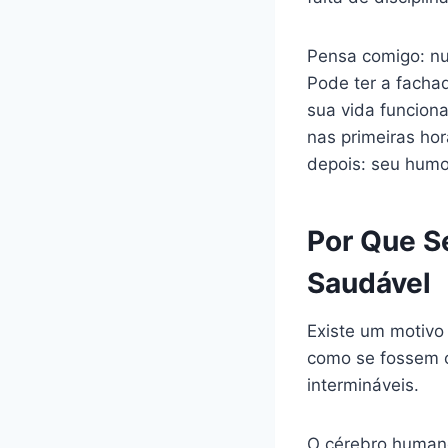
Pensa comigo: nu
Pode ter a facha
sua vida funciona
nas primeiras ho
depois: seu humo
Por Que S
Saudável
Existe um motivo
como se fossem o
intermináveis.
O cérebro humano