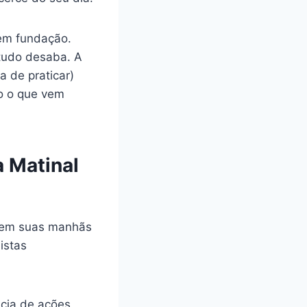
sem fundação.
 tudo desaba. A
a de praticar)
do o que vem
a Matinal
egem suas manhãs
istas
cia de ações