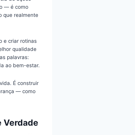
ivo — é como
 o que realmente
 e criar rotinas
elhor qualidade
as palavras:
da ao bem-estar.
vida. É construir
gurança — como
de Verdade