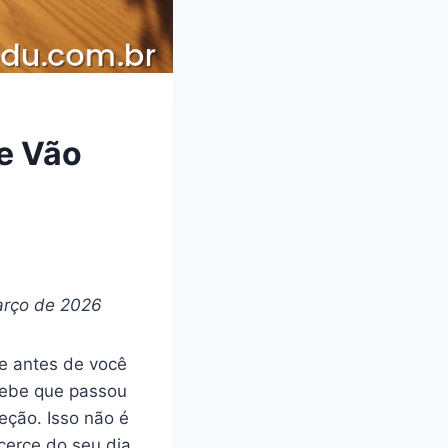
ue Vão
arço de 2026
e antes de você
rcebe que passou
eção. Isso não é
cerce do seu dia.