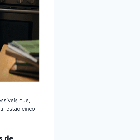
ssíveis que,
ui estão cinco
s de