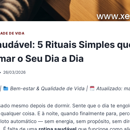
ADE DE VIDA
audável: 5 Rituais Simples q
mar o Seu Dia a Dia
26/03/2026
 |
Bem-estar & Qualidade de Vida |
Atualizado: m
ado mesmo depois de dormir. Sente que o dia te engol
 qualquer coisa. E à noite, quando finalmente para, pe
iloto automático — sem energia, sem propósito, sem dir
a. É falta de uma
rotina saudável
que funcione como ali