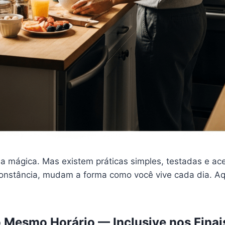
a mágica. Mas existem práticas simples, testadas e ace
onstância, mudam a forma como você vive cada dia. Aq
o Mesmo Horário — Inclusive nos Finai