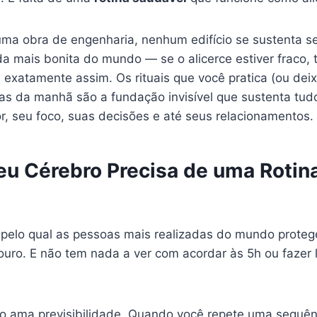
ma obra de engenharia, nenhum edifício se sustenta 
da mais bonita do mundo — se o alicerce estiver fraco,
 exatamente assim. Os rituais que você pratica (ou deix
ras da manhã são a fundação invisível que sustenta tu
r, seu foco, suas decisões e até seus relacionamentos.
eu Cérebro Precisa de uma Rotin
 pelo qual as pessoas mais realizadas do mundo prot
uro. E não tem nada a ver com acordar às 5h ou fazer l
 ama previsibilidade. Quando você repete uma sequên