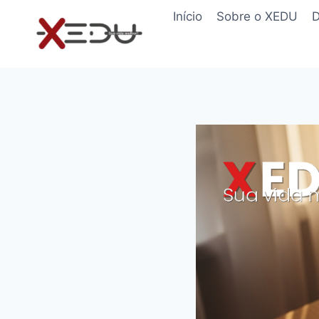
Pular
Início
Sobre o XEDU
D
para
o
Conteúdo