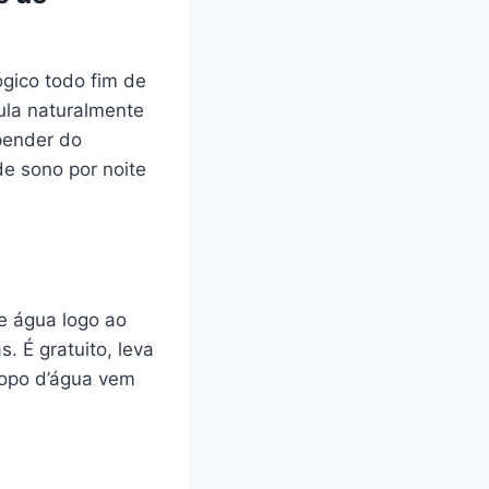
ógico todo fim de
ula naturalmente
pender do
e sono por noite
e água logo ao
. É gratuito, leva
copo d’água vem